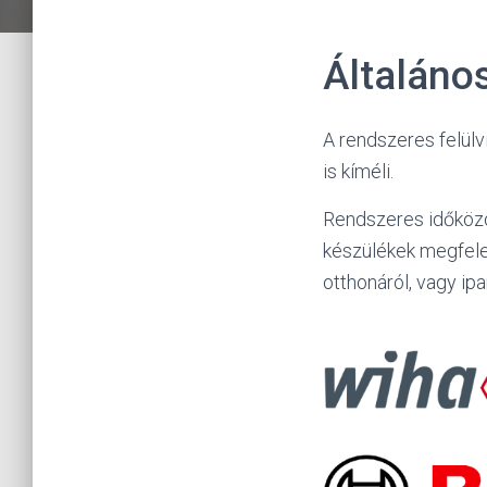
Általáno
A rendszeres felülv
is kíméli.
Rendszeres időközö
készülékek megfelel
otthonáról, vagy ipa