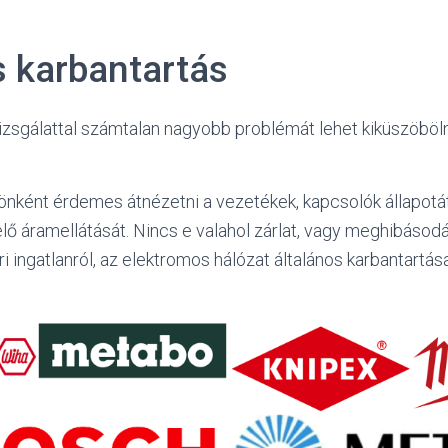
s karbantartás
izsgálattal számtalan nagyobb problémát lehet kiküszöbölni
nként érdemes átnézetni a vezetékek, kapcsolók állapotát
ő áramellátását. Nincs e valahol zárlat, vagy meghibásod
ri ingatlanról, az elektromos hálózat általános karbantartás