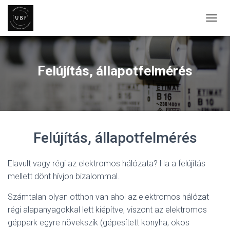
N
A
V
I
G
Felújítás, állapotfelmérés
Á
C
I
Ó
B
E
Felújítás, állapotfelmérés
-
/
K
Elavult vagy régi az elektromos hálózata? Ha a felújítás
I
K
mellett dönt hívjon bizalommal.
A
P
Számtalan olyan otthon van ahol az elektromos hálózat
C
régi alapanyagokkal lett kiépítve, viszont az elektromos
S
O
géppark egyre növekszik (gépesített konyha, okos